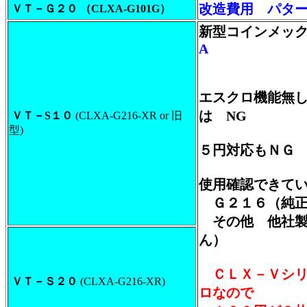
改造費用
パター
ＶＴ－Ｇ２０ （CLXA-G101G）
新型コインメッ
A
エスクロ機能無
は NG
ＶＴ－S１０
(CLXA-G216-XR or 旧
型)
５円対応もＮＧ
使用確認できて
Ｇ２１６（純
その他 他社製
ん）
ＣＬＸ－Ｖシ
ＶＴ－Ｓ２０
(CLXA-G216-XR)
ロなので