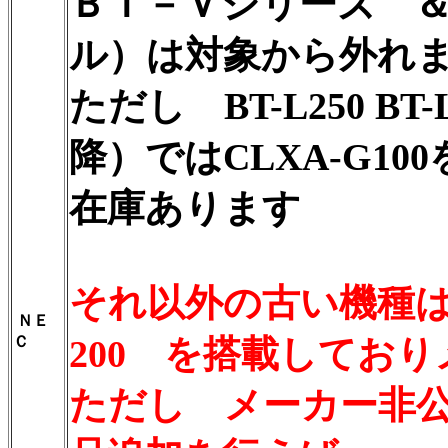
ＢＴ－Ｖシリーズ 
ル）は対象から外れ
ただし BT-L250 BT
降）ではCLXA-G1
在庫あります
それ以外の古い機種は
ＮＥ
Ｃ
200 を搭載してお
ただし メーカー非