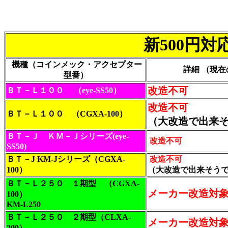
新500円
機種（コインメック・アクセプター
詳細
（現在
型番）
改造不可
ＢＴ－Ｌ１００ （eye-SS50）
改造不可
ＢＴ－Ｌ１００ （CGXA-100）
（大改造で出来
ＢＴ－Ｊ ＫＭ－Ｊシリーズ(eye-
改造不可
SS50)
ＢＴ－J KM-Jシリーズ（CGXA-
改造不可
100）
（大改造で出来そう
ＢＴ－Ｌ２５０ １期型 （CGXA-
メーカー改造対
100）
KM-L250
ＢＴ－Ｌ２５０ ２期型（CLXA-
メーカー改造対
200）