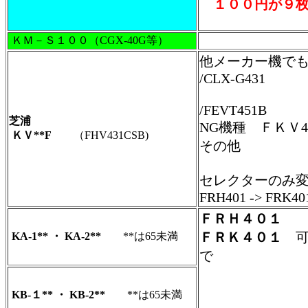
１００円が９枚
ＫＭ－Ｓ１００（CGX-40G等）
他メーカー機でも動作
/CLX-G431
EUC
/FEVT451B
芝浦
NG機種 ＦＫＶ45
ＫＶ**F
（FHV431CSB)
その他
セレクターのみ
FRH401 -> FRK40
ＦＲＨ４０１
ＦＲＫ４０１
KA-1** ・ KA-2**
**は65未満
で
購入店へ
２台程な
KB-１** ・ KB-2**
**は65未満