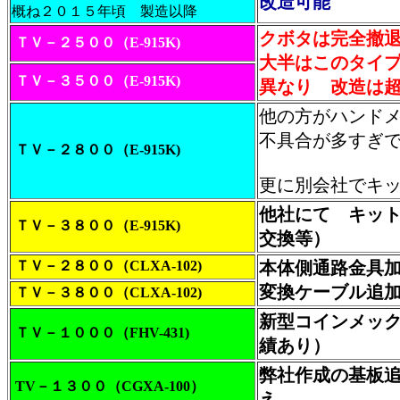
改造可能
概ね２０１５年頃 製造以降
クボタは完全撤
ＴＶ－２５００（E-915K)
大半はこのタイ
ＴＶ－３５００（E-915K)
異なり 改造は
他の方がハンド
不具合が多すぎ
ＴＶ－２８００（E-915K)
更に別会社でキ
他社にて キッ
ＴＶ－３８００（E-915K)
交換等）
ＴＶ－２８００（CLXA-102)
本体側通路金具
変換ケーブル追
ＴＶ－３８００（CLXA-102)
新型コインメック(
ＴＶ－１０００（FHV-431)
績あり）
弊社作成の基板
TV－１３００（CGXA-100）
え