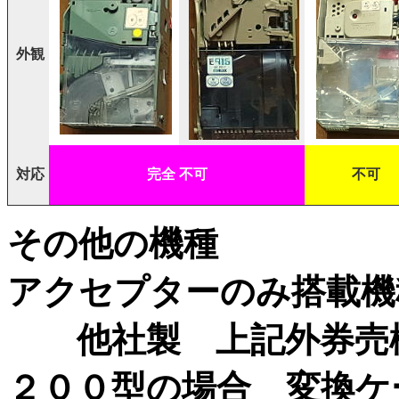
外観
対応
完全 不可
不可
その他の機種
アクセプターのみ搭載機
他社製 上記外券売機でも
２００型の場合 変換ケ