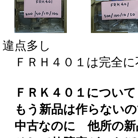
違点多し
ＦＲＨ４０１は完全に
ＦＲＫ４０１について
もう新品は作らないの
中古なのに 他所の新