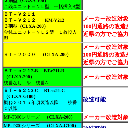
２期型（CGXA-100）
金銭ユニット＝ＮＬ型 一括投入B型
ＢＴ－Ｖ２１１
メーカー改造対
ＢＴ－Ｖ２１２ KM-V212
100円通路の改
３期型（CLXA-200）
金銭ユニット＝ＮＬ２型 １枚投入
近県の方でご協
型
メーカー改造対
100円通路の改
ＢＴ－２０００
（CLXA-200）
近県の方でご協
ＢＴ－ｅ２１2-B BT-e211-B
メーカー改造対
（CLXA-200）
枝番なし や 枝番A
ＢＴ－ｅ２１2-C BT-e211-C
（CLXA-G100）
改造可能
概ね２０１５年頃製造以降 枝番
Ｃ以降
メーカー改造対
MP-T300シリーズ
（CLXA-200）
MP-T300シリーズ
（CLXA-G100）