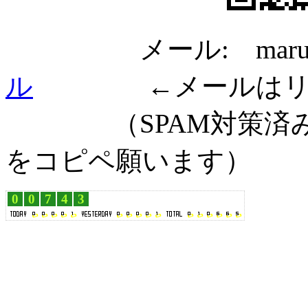
メール: maru@
ル
←メールはリンク
（SPAM対策済み
をコピペ願います）
0
0
7
4
3