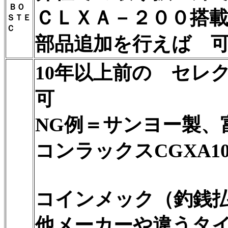
ＢＯ
ＣＬＸＡ－２００搭
ＳＴＥ
Ｃ
部品追加を行えば 
10年以上前の セレ
可
NG例＝サンヨー製、富
コンラックスCGXA100,C
コインメック（釣銭
他メーカーや違うタ