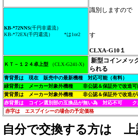
一部メダル
識別しますので
精度アッ
ただし正規
KB-*72NNS
(千円非還流）
す
KB-*72EX(千円還流） *は1or2
CLXA-G10
新型コインメック(
ＫＴ－１２４卓上型
（CLX-G241-X)
られる
青背景は 現在 販売中の最新機種 対応可能（有料）
緑背景は メーカー対象外機種 非公認＆保証外で改造
黄背景は メーカー対象外機種 非公認＆保証外で改造
赤背景は コイン選別部の互換品が無い為 対応不可
ク
赤字は エスブイシーの場合の予定価格
自分で交換する方は 上